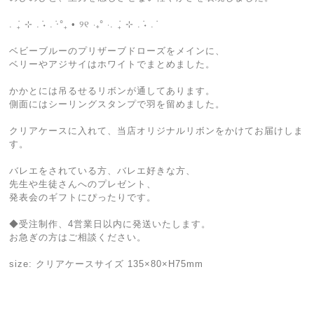
. ݁₊ ⊹ . ݁˖ . ݁⋅°₊ • ୨୧ ‧₊° ⋅. ݁₊ ⊹ . ݁˖ . ݁
ベビーブルーのプリザーブドローズをメインに、
ベリーやアジサイはホワイトでまとめました。
かかとには吊るせるリボンが通してあります。
側面にはシーリングスタンプで羽を留めました。
クリアケースに入れて、当店オリジナルリボンをかけてお届けしま
す。
バレエをされている方、バレエ好きな方、
先生や生徒さんへのプレゼント、
発表会のギフトにぴったりです。
◆受注制作、4営業日以内に発送いたします。
お急ぎの方はご相談ください。
size: クリアケースサイズ 135×80×H75mm