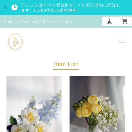
アレンジはすべて受注制作、4営業日以内に発送し
ます。5,000円以上送料無料♪
Fleur de Pomme(フルール ド ポム)
Item List