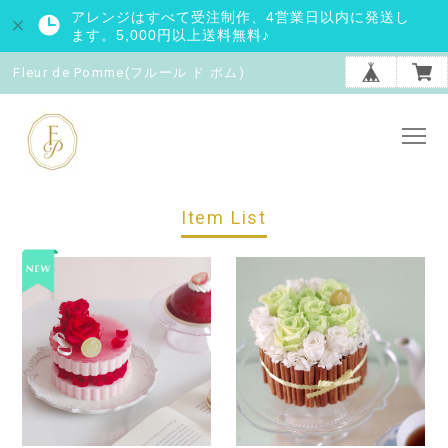
アレンジはすべて受注制作、4営業日以内に発送し
ます。5,000円以上送料無料♪
Fleur de Pomme(フルール ド ポム)
Item List