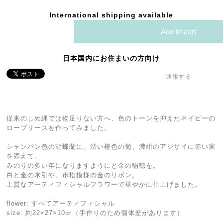
International shipping available
Add to cart
日本国内にお住まいの方向け
通報する
従来のしめ縄では物足りない方へ、色のトーンを抑えたネイビーの
ロープリースを作ってみました。
シャンパン色の胡蝶蘭に、渋い橙色の菊、濃紺のアジサイに赤い実
を添えて。
みのりの多い年になりますようにと金の稲穂を。
白と金の水引や、市松模様の金のリボン。
上質なアーティフィシャルフラワーで華やかに仕上げました。
flower: すべてアーティフィシャル
size: 約22×27×10㎝（手作りのため個体差があります）